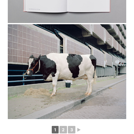
1
2
3
►