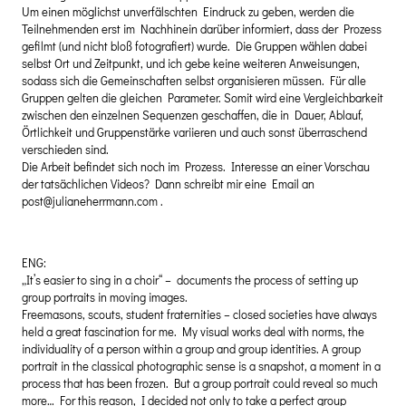
Um einen möglichst unverfälschten Eindruck zu geben, werden die
Teilnehmenden erst im Nachhinein darüber informiert, dass der Prozess
gefilmt (und nicht bloß fotografiert) wurde. Die Gruppen wählen dabei
selbst Ort und Zeitpunkt, und ich gebe keine weiteren Anweisungen,
sodass sich die Gemeinschaften selbst organisieren müssen. Für alle
Gruppen gelten die gleichen Parameter. Somit wird eine Vergleichbarkeit
zwischen den einzelnen Sequenzen geschaffen, die in Dauer, Ablauf,
Örtlichkeit und Gruppenstärke variieren und auch sonst überraschend
verschieden sind.
Die Arbeit befindet sich noch im Prozess. Interesse an einer Vorschau
der tatsächlichen Videos? Dann schreibt mir eine Email an
post@julianeherrmann.com .
ENG:
„It’s easier to sing in a choir“ – documents the process of setting up
group portraits in moving images.
Freemasons, scouts, student fraternities – closed societies have always
held a great fascination for me. My visual works deal with norms, the
individuality of a person within a group and group identities. A group
portrait in the classical photographic sense is a snapshot, a moment in a
process that has been frozen. But a group portrait could reveal so much
more… For this reason, I decided not only to take a perfect group